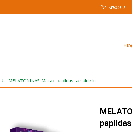
|
Krepšelis
Blo
›
MELATONINAS. Maisto papildas su saldikliu
MELATO
papildas