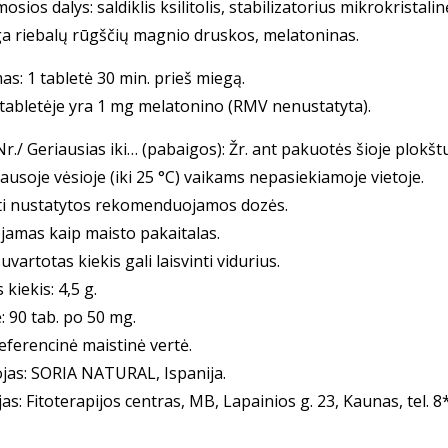
ios dalys: saldiklis ksilitolis, stabilizatorius mi­k­ro­kristalinė
 riebalų rūgščių magnio druskos, me­la­to­ni­nas.
as: 1 tabletė 30 min. prieš miegą.
 tabletėje yra 1 mg melatonino (RMV ne­nu­sta­tyta).
r./ Ge­riau­sias iki… (pa­bai­gos): Žr. ant pa­kuo­tės šioje plokš
ausoje vėsioje (iki 25 °C) vaikams nepa­sie­kia­mo­je vie­toje.
i nusta­ty­tos reko­men­duo­ja­mos dozės.
­ja­mas kaip mais­to pa­kai­talas.
suvartotas kiekis gali laisvinti vidurius.
 kiekis: 4,5 g.
 90 tab. po 50 mg.
ferencinė maistinė ver­tė.
ojas: SORIA NATURAL, Ispa­ni­ja.
ojas: Fitoterapijos centras, MB, Lapainios g. 23, Kaunas, tel. 