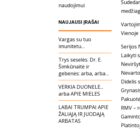
Sudedamos
naudojimui
medžiaga
NAUJAUSI ĮRAŠAI
Vartojim
Vie­noje
Vargas su tuo
imunitetu…
Serijos N
Laikyti s
Trys seselės. Dr. E.
Neviršyt
Šimkūnaitė ir
Ne­var­to
gebenės: arba, arba…
Didelis 
VERKIA DUONELĖ...
Grynasis
arba APIE MIELES
Pakuotė:
LABAI TRUMPAI APIE
RMV – re
ŽALIĄJĄ IR JUODĄJĄ
Ga­min­t
ARBATAS
Pla­tint