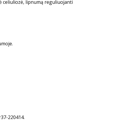
 ce­liu­lio­zė, lipnumą re­guliuojanti
tumoje.
8*37-220414.