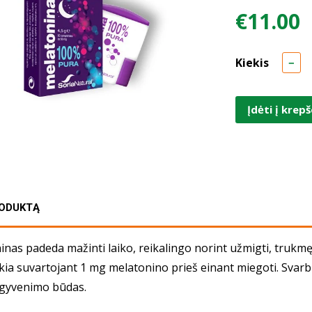
€11.00
Kiekis
−
Įdėti į krepš
RODUKTĄ
nas padeda mažinti laiko, reikalingo norint užmigti, trukmę.
kia suvartojant 1 mg melatonino prieš einant miegoti. Svarbu įv
 gyvenimo būdas.