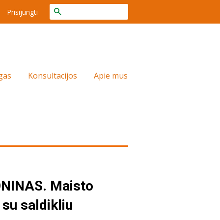
Ieškoti
Prisijungti
gas
Konsultacijos
Apie mus
NINAS. Maisto
 su saldikliu