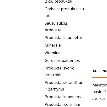
Bičių produktai
Grybai ir produktai su
jais
Sausų sulčių
produktai
Produktai imunitetui
Mineralai
Vitaminai
Gerosios bakterijos
Produktai svorio
APIE P
kontrolei
Produktai skrandžiui
Melatoni
ir žarnynui
pasireiš
Produktai kepenims
sveikas
Produktai išoriniam