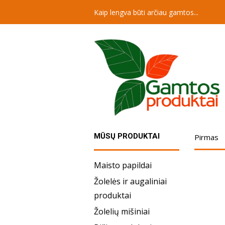
Kaip lengva būti arčiau gamtos...
MŪSŲ PRODUKTAI
Pirmas
Maisto papildai
Žolelės ir augaliniai
produktai
Žolelių mišiniai