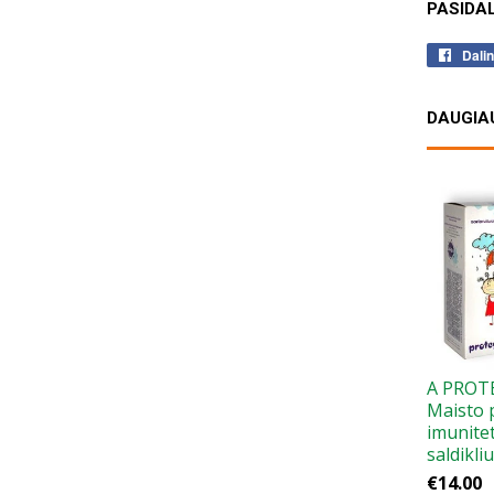
PASIDAL
Dalin
DAUGIA
A PROT
Maisto 
imunite
saldikli
€14.00