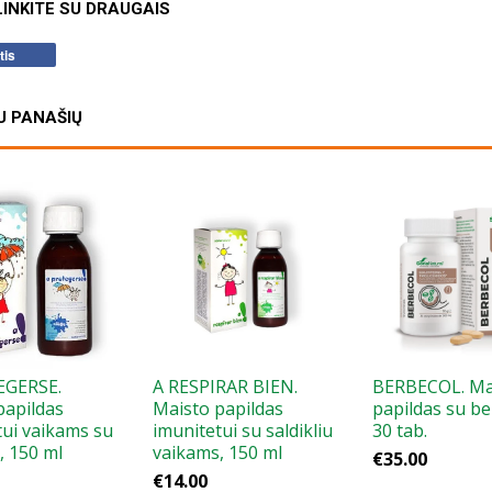
INKITE SU DRAUGAIS
tis
U PANAŠIŲ
EGERSE.
A RESPIRAR BIEN.
BERBECOL. Ma
papildas
Maisto papildas
papildas su be
tui vaikams su
imunitetui su saldikliu
30 tab.
u, 150 ml
vaikams, 150 ml
€35.00
€14.00