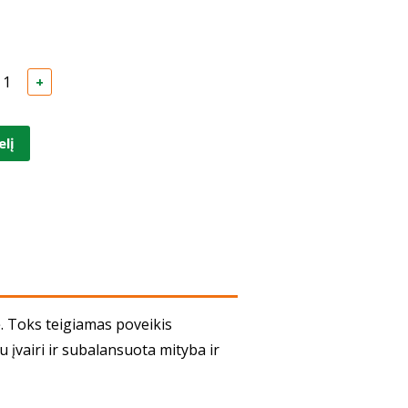
+
elį
 Toks teigiamas po­vei­kis
airi ir su­ba­lan­suo­­ta mityba ir